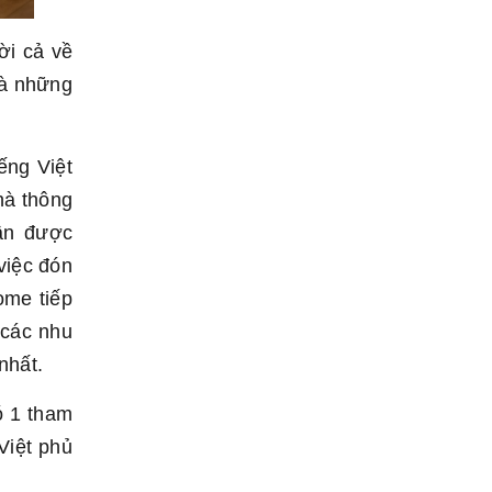
ời cả về
là những
ếng Việt
hà thông
hận được
việc đón
ome tiếp
 các nhu
nhất.
ó 1 tham
Việt phủ