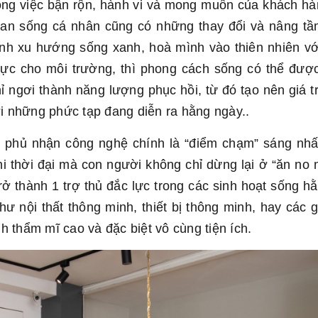
ông việc bận rộn, hành vi và mong muốn của khách hà
ian sống cá nhân cũng có những thay đổi và nâng tầm
nh xu hướng sống xanh, hoà mình vào thiên nhiên v
cực cho môi trường, thì phong cách sống có thể đượ
 ngơi thành năng lượng phục hồi, từ đó tạo nên giá t
ới những phức tạp đang diễn ra hằng ngày..
ể phủ nhận công nghệ chính là “điểm chạm” sáng nh
i thời đại mà con người không chỉ dừng lại ở “ăn no
 thành 1 trợ thủ đắc lực trong các sinh hoạt sống h
hư nội thất thông minh, thiết bị thông minh, hay các g
 thẩm mĩ cao và đặc biệt vô cùng tiện ích.