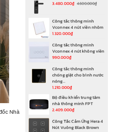
1.320.000₫
Công tắc thông minh
Vconnex 4 nút không viền
990.000₫
Công tắc thông minh
chống giật cho bình nước
nóng...
1.210.000₫
Bộ điều khiển trung tâm
nhà thông minh FPT
2.409.000₫
Công Tắc Cảm Ứng Hera 4
Nút Vuông Black Brown
2.629.000₫
 đốc Nhà
Công Tắc Cảm Ứng Hera 4
Nút Vuông Rose Gold
2.629.000₫