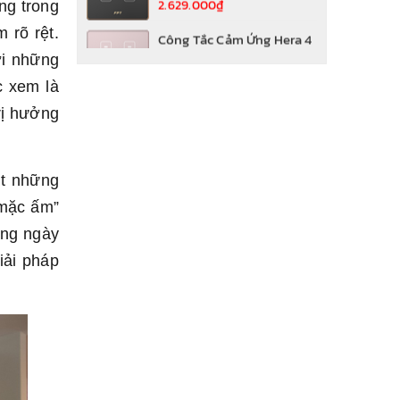
ng trong
Công Tắc Cảm Ứng
Athena 4 Nút Vuông
 rõ rệt.
Trắng
ới những
2.079.000₫
c xem là
Công Tắc Cảm Ứng
rị hưởng
Athena 4 Nút Vuông Đen
2.079.000₫
ất những
 mặc ấm”
ằng ngày
iải pháp