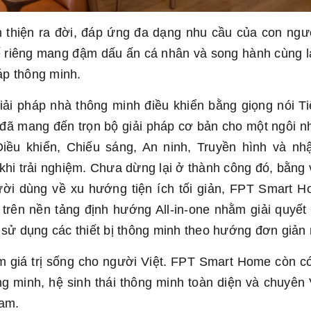
 thiện ra đời, đáp ứng đa dạng nhu cầu của con ngư
kế riêng mang đậm dấu ấn cá nhân và song hành cùng 
háp thông minh.
ải pháp nhà thông minh điều khiển bằng giọng nói Ti
đã mang đến trọn bộ giải pháp cơ bản cho một ngôi n
iều khiển, Chiếu sáng, An ninh, Truyền hình và n
khi trải nghiệm. Chưa dừng lại ở thành công đó, bằng 
ời dùng về xu hướng tiện ích tối giản, FPT Smart H
trên nền tảng định hướng All-in-one nhằm giải quyết
 sử dụng các thiết bị thông minh theo hướng đơn giản 
 giá trị sống cho người Việt. FPT Smart Home còn c
ng minh, hệ sinh thái thông minh toàn diện và chuyên 
Nam.