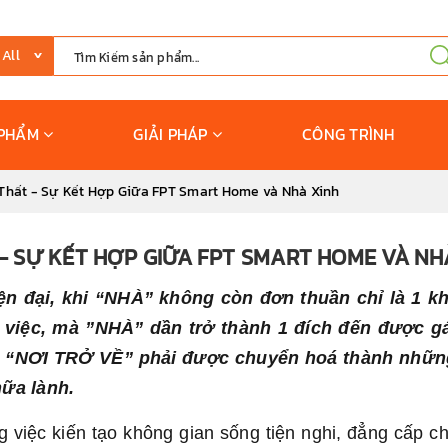
 PHẨM
GIẢI PHÁP
CÔNG TRÌNH
 Thất - Sự Kết Hợp Giữa FPT Smart Home và Nhà Xinh
 - SỰ KẾT HỢP GIỮA FPT SMART HOME VÀ NH
ện đại, khi “NHÀ” không còn đơn thuần chỉ là 1 k
m việc, mà ”NHÀ” dần trở thành 1 đích đến được g
ất, “NƠI TRỞ VỀ” phải được chuyển hoá thành những
hữa lành.
 việc kiến tạo không gian sống tiện nghi, đẳng cấp c