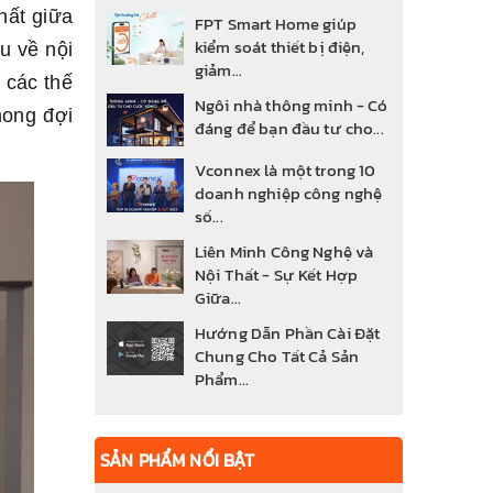
hất giữa
FPT Smart Home giúp
kiểm soát thiết bị điện,
u về nội
giảm...
 các thế
Ngôi nhà thông minh - Có
mong đợi
đáng để bạn đầu tư cho...
Vconnex là một trong 10
doanh nghiệp công nghệ
số...
Liên Minh Công Nghệ và
Khóa cửa thông minh wifi
Nội Thất - Sự Kết Hợp
FS800 APP-BL
Giữa...
5.100.000₫
6.800.000₫
Hướng Dẫn Phần Cài Đặt
Chung Cho Tất Cả Sản
Khóa vân tay Kaadas M5
Phẩm...
3.480.000₫
4.600.000₫
Công tắc thông minh
SẢN PHẨM NỔI BẬT
Vconnex 4 nút viền nhôm