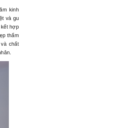
năm kinh
ệt và gu
, kết hợp
đẹp thẩm
và chất
nhân.