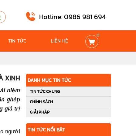
Hotline: 0986 981 694
0
TIN TỨC
LIÊN HỆ
À XINH
DANH MỤC TIN TỨC
hái niệm
TIN TỨC CHUNG
án ghép
CHÍNH SÁCH
 giá trị
GIẢI PHÁP
TIN TỨC NỔI BẬT
ho người