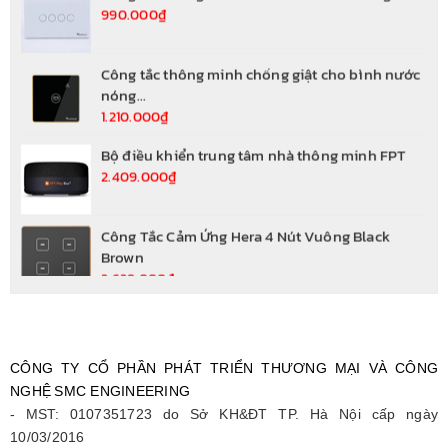
Công tắc thông minh chống giật cho bình nước
nóng...
1.210.000₫
Bộ điều khiển trung tâm nhà thông minh FPT
2.409.000₫
Công Tắc Cảm Ứng Hera 4 Nút Vuông Black
Brown
2.629.000₫
Công Tắc Cảm Ứng Hera 4 Nút Vuông Rose Gold
2.629.000₫
Công Tắc Cảm Ứng Athena 4 Nút Vuông Trắng
2.079.000₫
CÔNG TY CỔ PHẦN PHÁT TRIỂN THƯƠNG MẠI VÀ CÔNG
NGHỆ
SMC ENGINEERING
Công Tắc Cảm Ứng Athena 4 Nút Vuông Đen
- MST: 0107351723 do Sở KH&ĐT TP. Hà Nội cấp ngày
2.079.000₫
10/03/2016