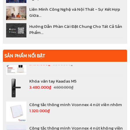
Liên Minh Công Nghệ và Nội Thất - Sự Kết Hợp
Giữa...
Hướng Dẫn Phần Cài Đặt Chung Cho Tất Cả Sản
Phẩm...
Khóa cửa thông minh wifi FS800 APP-BL
5.100.000₫
6.800.000₫
SẢN PHẨM NỔI BẬT
Khóa vân tay Kaadas M5
3.480.000₫
4.600.000₫
Công tắc thông minh Vconnex 4 nút viền nhôm
1.320.000₫
Công tắc thông minh Vconnex 4 nút không viền
990.000₫