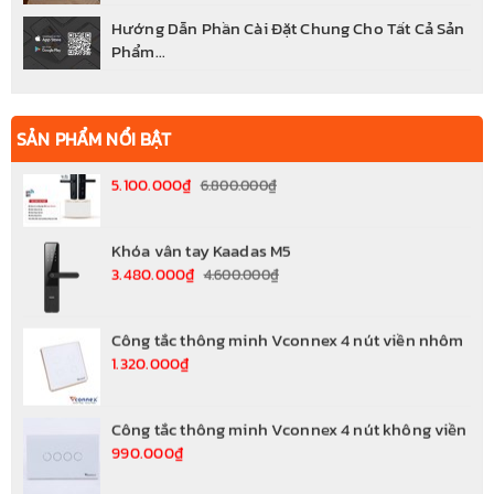
Hướng Dẫn Phần Cài Đặt Chung Cho Tất Cả Sản
Phẩm...
Khóa cửa thông minh wifi FS800 APP-BL
5.100.000₫
6.800.000₫
SẢN PHẨM NỔI BẬT
Khóa vân tay Kaadas M5
3.480.000₫
4.600.000₫
Công tắc thông minh Vconnex 4 nút viền nhôm
1.320.000₫
Công tắc thông minh Vconnex 4 nút không viền
990.000₫
Công tắc thông minh chống giật cho bình nước
nóng...