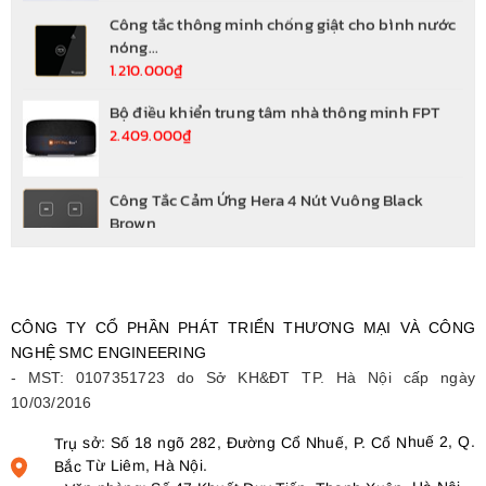
1.210.000₫
Bộ điều khiển trung tâm nhà thông minh FPT
2.409.000₫
Công Tắc Cảm Ứng Hera 4 Nút Vuông Black
Brown
2.629.000₫
Công Tắc Cảm Ứng Hera 4 Nút Vuông Rose Gold
2.629.000₫
Công Tắc Cảm Ứng Athena 4 Nút Vuông Trắng
CÔNG TY CỔ PHẦN PHÁT TRIỂN THƯƠNG MẠI VÀ CÔNG
2.079.000₫
NGHỆ
SMC ENGINEERING
- MST: 0107351723 do Sở KH&ĐT TP. Hà Nội cấp ngày
Công Tắc Cảm Ứng Athena 4 Nút Vuông Đen
10/03/2016
2.079.000₫
Trụ sở: Số 18 ngõ 282, Đường Cổ Nhuế, P. Cổ Nhuế 2, Q.
Bắc Từ Liêm, Hà Nội.